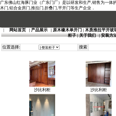
广东佛山红海豚门业（广东门厂）是以研发和生产,销售为一体的全
木门,铝合金房门,推拉门,折叠门,平开门等生产企业．
|
网站首页
|
产品展示
|
原木橡木单开门
|
木质推拉平开玻
柜子
|
关于我们
|
安装方
位置选择:
搜索
沙比利柜
沙比利柜