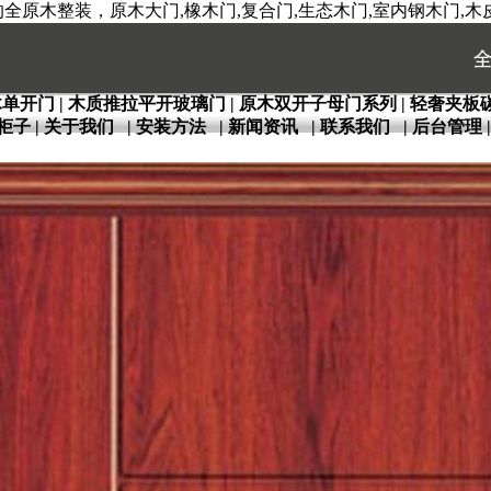
原木整装，原木大门,橡木门,复合门,生态木门,室内钢木门,木皮
木单开门
|
木质推拉平开玻璃门
|
原木双开子母门系列
|
轻奢夹板
柜子
|
关于我们
|
安装方法
|
新闻资讯
|
联系我们
|
后台管理