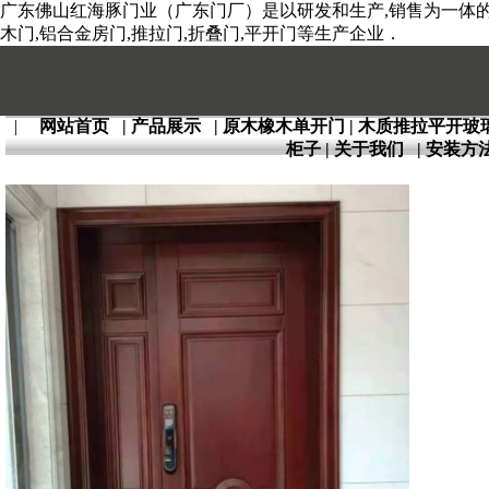
广东佛山红海豚门业（广东门厂）是以研发和生产,销售为一体的全
木门,铝合金房门,推拉门,折叠门,平开门等生产企业．
|
网站首页
|
产品展示
|
原木橡木单开门
|
木质推拉平开玻
柜子
|
关于我们
|
安装方