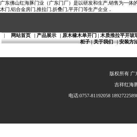
广东佛山红海豚门业（广东门厂）是以研发和生产,销售为一体的全
木门,铝合金房门,推拉门,折叠门,平开门等生产企业．
|
网站首页
|
产品展示
|
原木橡木单开门
|
木质推拉平开玻
柜子
|
关于我们
|
安装方
版权所有 广东
吉祥红海豚 
电话:0757-81192058 18927225898