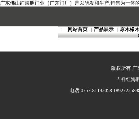
广东佛山红海豚门业（广东门厂）是以研发和生产,销售为一体的全
|
网站首页
|
产品展示
|
原木橡
版权所有 广东
吉祥红海豚 
电话:0757-81192058 18927225898