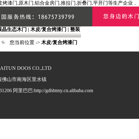
烤漆门,原木门,铝合金房门,推拉门,折叠门,平开门等生产企业．
碳晶生态木门
|
木皮/复合烤漆门
|
整装
|
您当前位置 ->
木皮/复合烤漆门
UN DOOS CO.,LTD
:广东省佛山市南海区里水镇
1206 阿里巴巴:http://gdhhtmy.cn.alibaba.com