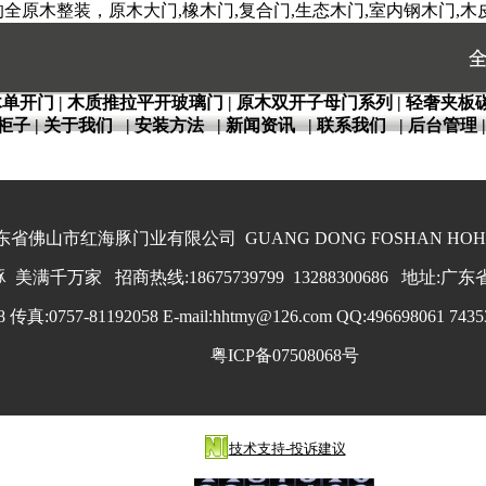
原木整装，原木大门,橡木门,复合门,生态木门,室内钢木门,木皮
木单开门
|
木质推拉平开玻璃门
|
原木双开子母门系列
|
轻奢夹板
柜子
|
关于我们
|
安装方法
|
新闻资讯
|
联系我们
|
后台管理
省佛山市红海豚门业有限公司 GUANG DONG FOSHAN HOHAIT
美满千万家 招商热线:18675739799 13288300686 地址
 传真:0757-81192058 E-mail:hhtmy@126.com QQ:496698061 74353
粤ICP备07508068号
技术支持-投诉建议