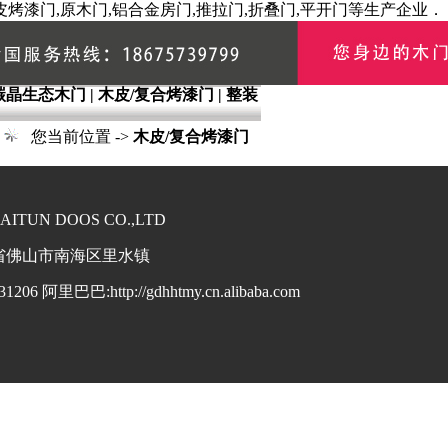
烤漆门,原木门,铝合金房门,推拉门,折叠门,平开门等生产企业．
碳晶生态木门
|
木皮/复合烤漆门
|
整装
|
您当前位置 ->
木皮/复合烤漆门
UN DOOS CO.,LTD
:广东省佛山市南海区里水镇
1206 阿里巴巴:http://gdhhtmy.cn.alibaba.com