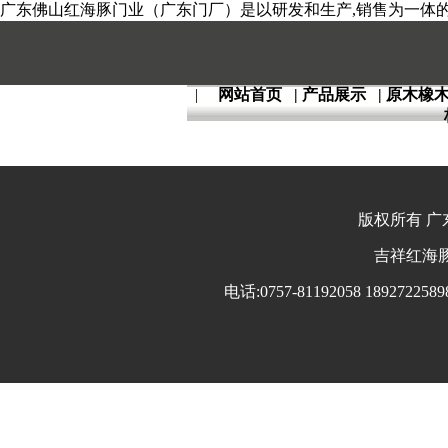
广东佛山红海豚门业（广东门厂）是以研发和生产,销售为一体的全
|
网站首页
|
产品展示
|
原木橡
版权所有 广东
吉祥红海豚 
电话:0757-81192058 18927225898