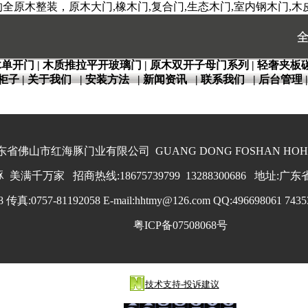
原木整装，原木大门,橡木门,复合门,生态木门,室内钢木门,木皮
木单开门
|
木质推拉平开玻璃门
|
原木双开子母门系列
|
轻奢夹板
柜子
|
关于我们
|
安装方法
|
新闻资讯
|
联系我们
|
后台管理
省佛山市红海豚门业有限公司 GUANG DONG FOSHAN HOHAIT
美满千万家 招商热线:18675739799 13288300686 地址
 传真:0757-81192058 E-mail:hhtmy@126.com QQ:496698061 74353
粤ICP备07508068号
技术支持-投诉建议